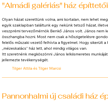
"Almádi galériás" ház építtetői
Olyan házat szerettünk volna, ami kortalan, nem lehet meg
egyik szaklapban találtunk egy nekünk tetsző házat, illetv
veszprémi tervezőmérnök Benkő János volt. János nem ke
összhangba hozni. Most nem csak a hőszigetelésre gondolo
felelős műszaki vezető felhívta a figyelmet. Hogy sikerült a
„mézeskalács” ház lett, ahol mindig világos van.
Itt szeretnénk megköszönni János lelkiismeretes munkáját
jellemezte tevékenységét.
Tilger Attila és Tilger Marcsi
Pannonhalmi új családi ház épí