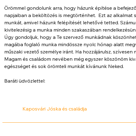
Örömmel gondolunk arra, hogy házunk építése a befejező 
napjaiban a beköltözés is megtörténhet. Ezt az alkalmat
munkát, amivel házunk felépítését lehetővé tetted. Szám
kivitelezésig a munka minden szakaszában rendelkezésünkre
Úgy gondoljuk, hogy a Te szervező munkádnak köszönhető,
magába foglaló munka mindössze nyolc hónap alatt megva
műszaki vezető személye iránt. Ha hozzájárulsz, szívese
Magam és családom nevében még egyszer köszönöm kiváló
egészséget és sok örömteli munkát kívánunk Neked.
Baráti üdvözlettel:
Kaposvári Jóska és családja