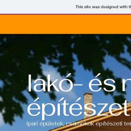
This site was designed with 
Benkő János
www.benkojanos.hu
lakó- és 
építészet
Ipari épületek, csarnokok építészeti t