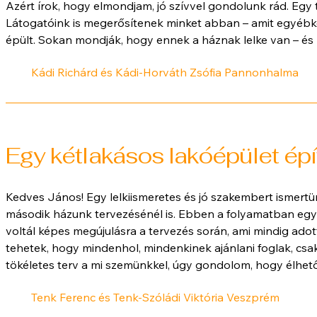
Azért írok, hogy elmondjam, jó szívvel gondolunk rád. Egy 
Látogatóink is megerősítenek minket abban – amit egyébkén
épült. Sokan mondják, hogy ennek a háznak lelke van – és m
Kádi Richárd és Kádi-Horváth Zsófia Pannonhalma
Egy kétlakásos lakóépület épí
Kedves János! Egy lelkiismeretes és jó szakembert ismert
második házunk tervezésénél is. Ebben a folyamatban eg
voltál képes megújulásra a tervezés során, ami mindig ado
tehetek, hogy mindenhol, mindenkinek ajánlani foglak, csak
tökéletes terv a mi szemünkkel, úgy gondolom, hogy élhe
Tenk Ferenc és Tenk-Szóládi Viktória Veszprém