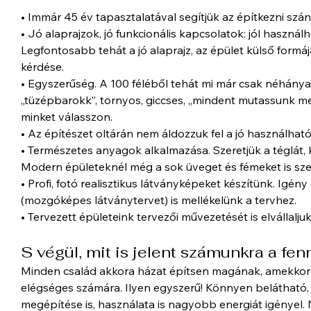
• Immár 45 év tapasztalatával segítjük az építkezni szá
• Jó alaprajzok, jó funkcionális kapcsolatok: jól haszn
Legfontosabb tehát a jó alaprajz, az épület külső formája
kérdése.
• Egyszerűség. A 100 féléből tehát mi már csak néhánya
„tüzépbarokk”, tornyos, giccses, „mindent mutassunk me
minket válasszon.
• Az építészet oltárán nem áldozzuk fel a jó használhat
• Természetes anyagok alkalmazása. Szeretjük a téglát, k
Modern épületeknél még a sok üveget és fémeket is szer
• Profi, fotó realisztikus látványképeket készítünk. Igén
(mozgóképes látványtervet) is mellékelünk a tervhez.
• Tervezett épületeink tervezői művezetését is elvállaljuk
S végül, mit is jelent számunkra a fen
Minden család akkora házat építsen magának, amekkora
elégséges számára. Ilyen egyszerű! Könnyen belátható,
megépítése is, használata is nagyobb energiát igényel.