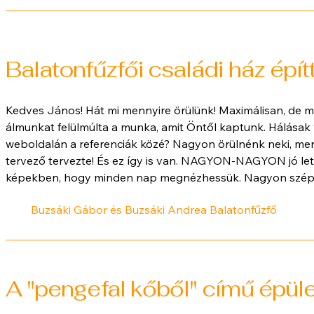
Balatonfűzfői családi ház épít
Kedves János! Hát mi mennyire örülünk! Maximálisan, de 
álmunkat felülmúlta a munka, amit Öntől kaptunk. Hálásak 
weboldalán a referenciák közé? Nagyon örülnénk neki, mer
tervező tervezte! És ez így is van. NAGYON-NAGYON jó lett!
képekben, hogy minden nap megnézhessük. Nagyon szép
Buzsáki Gábor és Buzsáki Andrea Balatonfűzfő
A "pengefal kőből" című épület