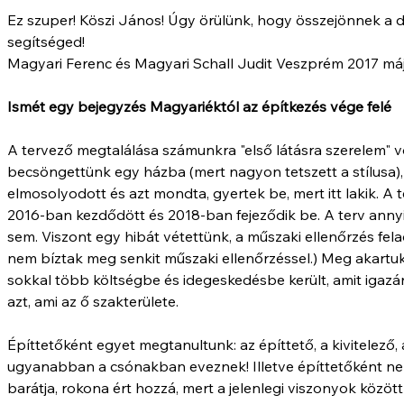
Ez szuper! Köszi János! Úgy örülünk, hogy összejönnek a 
segítséged!
Magyari Ferenc és Magyari Schall Judit Veszprém 2017 má
Ismét egy bejegyzés Magyariéktól az építkezés vége felé
A tervező megtalálása számunkra "első látásra szerelem" v
becsöngettünk egy házba (mert nagyon tetszett a stílusa),
elmosolyodott és azt mondta, gyertek be, mert itt lakik. A t
2016-ban kezdődött és 2018-ban fejeződik be. A terv annyi
sem. Viszont egy hibát vétettünk, a műszaki ellenőrzés fel
nem bíztak meg senkit műszaki ellenőrzéssel.) Meg akartuk
sokkal több költségbe és idegeskedésbe került, amit igaz
azt, ami az ő szakterülete.
Építtetőként egyet megtanultunk: az építtető, a kivitelező
ugyanabban a csónakban eveznek! Illetve építtetőként ne
barátja, rokona ért hozzá, mert a jelenlegi viszonyok közöt