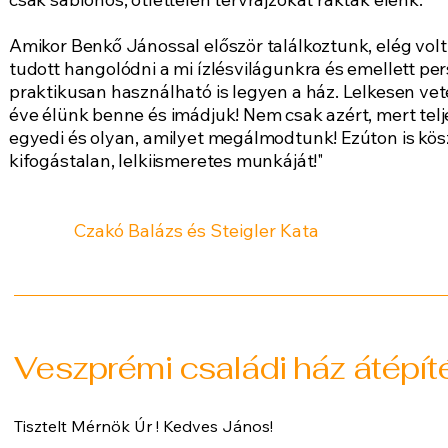
Amikor Benkő Jánossal először találkoztunk, elég vol
tudott hangolódni a mi ízlésvilágunkra és emellett p
praktikusan használható is legyen a ház. Lelkesen vete
éve élünk benne és imádjuk! Nem csak azért, mert tel
egyedi és olyan, amilyet megálmodtunk! Ezúton is kö
kifogástalan, lelkiismeretes munkáját!"​
Czakó Balázs és Steigler Kata
Veszprémi családi ház átépít
Tisztelt Mérnök Úr ! Kedves János!