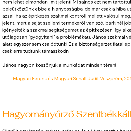
nem lehet elmondani, mit jelent! Mi sajnos ezt nem tartot
beleütköztünk ebbe a hiányosságba, de már csak a hiba utó
azzal, ha az építkezés szakmai kontroll mellett valósul meg
jelent, mert a saját szellemi termékéről van szó, bárkinél j
igényelték a szakmai segítségemet az építkezésen, így al
utólagosan "gyógyítani" a problémákat). János szakmai v
alatt egyszer sem csalódtunk! Ez a biztonságérzet fiatal ép
csak erre tudtunk támaszkodni.
János nagyon köszönjük a munkádat minden téren!
Magyari Ferenc és Magyari Schall Judit Veszprém, 20
Hagyományőrző Szentbékkállá
Sikerült egy igazán kedves, arányos és a környezetbe harmo