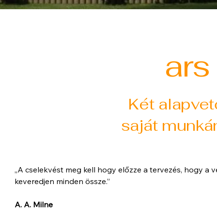
ars
Két alapve
saját munká
„A cselekvést meg kell hogy előzze a tervezés, hogy a 
keveredjen minde
A. A. Milne