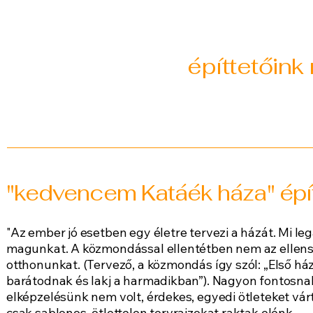
építtetőink
"kedvencem Katáék háza" épít
"Az ember jó esetben egy életre tervezi a házát. Mi le
magunkat. A közmondással ellentétben nem az ellensé
otthonunkat. (Tervező, a közmondás így szól: „Első há
barátodnak és lakj a harmadikban”). Nagyon fontosnak 
elképzelésünk nem volt, érdekes, egyedi ötleteket várt
csak sablonos, ötlettelen tervrajzokat raktak elénk.