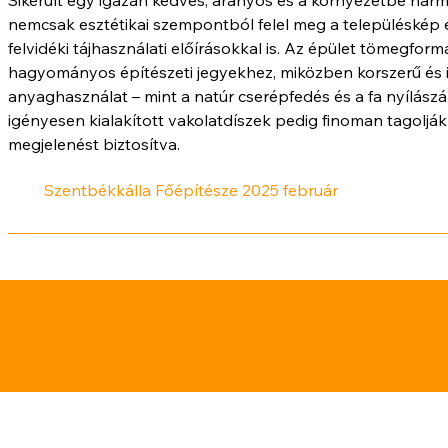
nemcsak esztétikai szempontból felel meg a településkép 
felvidéki tájhasználati előírásokkal is. Az épület tömegform
hagyományos építészeti jegyekhez, miközben korszerű és 
anyaghasználat – mint a natúr cserépfedés és a fa nyílászá
igényesen kialakított vakolatdíszek pedig finoman tagoljá
megjelenést biztosítva.
Szentbékkálla Főépítésze 2025 február