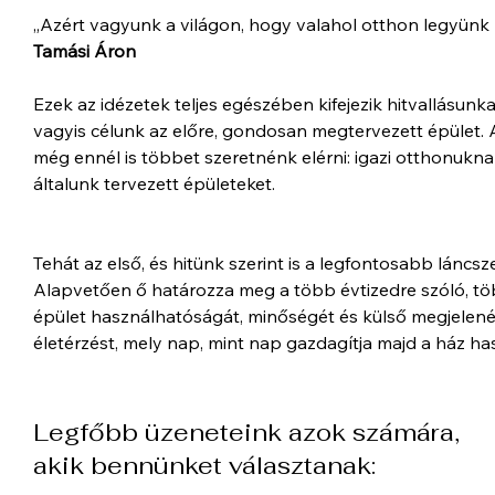
„Azért vagyunk a világon, hogy valahol otthon legyünk
Tamási Áron
Ezek az idézetek teljes egészében kifejezik hitvallásun
vagyis célunk az előre, gondosan megtervezett épület. 
még ennél is többet szeretnénk elérni: igazi otthonukna
általunk tervezett épületeket.
Tehát az első, és hitünk szerint is a legfontosabb láncsz
Alapvetően ő határozza meg a több évtizedre szóló, töb
épület használhatóságát, minőségét és külső megjelenését
életérzést, mely nap, mint nap gazdagítja majd a ház has
Legfőbb üzeneteink azok számára,
akik bennünket választanak: