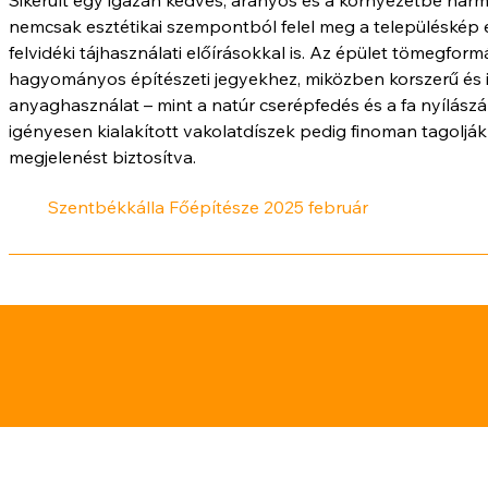
nemcsak esztétikai szempontból felel meg a településkép 
felvidéki tájhasználati előírásokkal is. Az épület tömegform
hagyományos építészeti jegyekhez, miközben korszerű és 
anyaghasználat – mint a natúr cserépfedés és a fa nyílászá
igényesen kialakított vakolatdíszek pedig finoman tagoljá
megjelenést biztosítva.
Szentbékkálla Főépítésze 2025 február