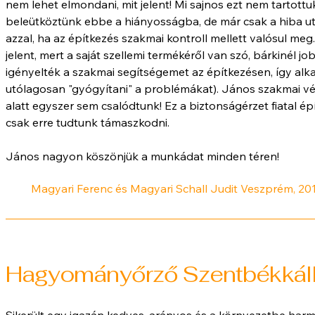
nem lehet elmondani, mit jelent! Mi sajnos ezt nem tartot
beleütköztünk ebbe a hiányosságba, de már csak a hiba utó
azzal, ha az építkezés szakmai kontroll mellett valósul meg
jelent, mert a saját szellemi termékéről van szó, bárkinél j
igényelték a szakmai segítségemet az építkezésen, így al
utólagosan "gyógyítani" a problémákat). János szakmai v
alatt egyszer sem csalódtunk! Ez a biztonságérzet fiatal ép
csak erre tudtunk támaszkodni.
János nagyon köszönjük a munkádat minden téren!
Magyari Ferenc és Magyari Schall Judit Veszprém, 20
Hagyományőrző Szentbékkállá
Sikerült egy igazán kedves, arányos és a környezetbe harmo