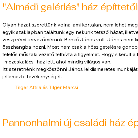
"Almádi galériás" ház építtetői
Olyan házat szerettünk volna, ami kortalan, nem lehet meg
egyik szaklapban találtunk egy nekünk tetsző házat, illetv
veszprémi tervezőmérnök Benkő János volt. János nem ke
összhangba hozni. Most nem csak a hőszigetelésre gondolo
felelős műszaki vezető felhívta a figyelmet. Hogy sikerült a
„mézeskalács” ház lett, ahol mindig világos van.
Itt szeretnénk megköszönni János lelkiismeretes munkáját
jellemezte tevékenységét.
Tilger Attila és Tilger Marcsi
Pannonhalmi új családi ház épí