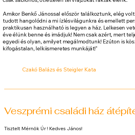
Amikor Benkő Jánossal először találkoztunk, elég vol
tudott hangolódni a mi ízlésvilágunkra és emellett p
praktikusan használható is legyen a ház. Lelkesen vete
éve élünk benne és imádjuk! Nem csak azért, mert tel
egyedi és olyan, amilyet megálmodtunk! Ezúton is kö
kifogástalan, lelkiismeretes munkáját!"​
Czakó Balázs és Steigler Kata
Veszprémi családi ház átépít
Tisztelt Mérnök Úr ! Kedves János!