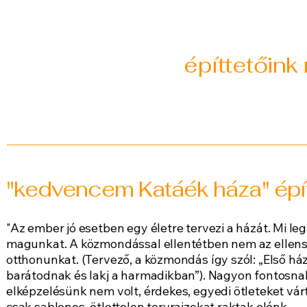
építtetőink
"kedvencem Katáék háza" épít
"Az ember jó esetben egy életre tervezi a házát. Mi le
magunkat. A közmondással ellentétben nem az ellensé
otthonunkat. (Tervező, a közmondás így szól: „Első há
barátodnak és lakj a harmadikban”). Nagyon fontosnak 
elképzelésünk nem volt, érdekes, egyedi ötleteket várt
csak sablonos, ötlettelen tervrajzokat raktak elénk.