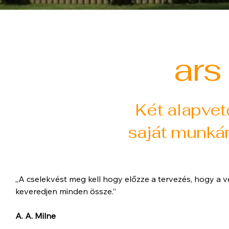
ars
Két alapve
saját munká
„A cselekvést meg kell hogy előzze a tervezés, hogy a 
keveredjen minde
A. A. Milne