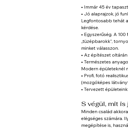
• Immár 45 év tapaszt
• Jó alaprajzok, jó f
Legfontosabb tehát a j
kérdése.
• Egyszerűség. A 100 
„tüzépbarokk”, tornyo
minket válasszon.
• Az építészet oltárá
• Természetes anyagok 
Modern épületeknél mé
• Profi, fotó realiszt
(mozgóképes látványte
• Tervezett épületeink
S végül, mit i
Minden család akkora
elégséges számára. I
megépítése is, haszná