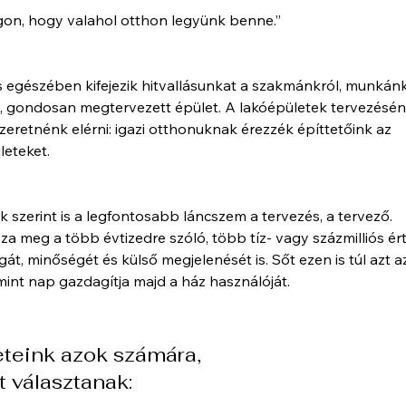
ágon, hogy valahol otthon legyünk benne.”
es egészében kifejezik hitvallásunkat a szakmánkról, munkánk
e, gondosan megtervezett épület. A lakóépületek tervezésén
zeretnénk elérni: igazi otthonuknak érezzék építtetőink az
leteket.
nk szerint is a legfontosabb láncszem a tervezés, a tervező.
a meg a több évtizedre szóló, több tíz- vagy százmilliós ér
t, minőségét és külső megjelenését is. Sőt ezen is túl azt a
mint nap gazdagítja majd a ház használóját.
teink azok számára,
 választanak: