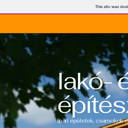
This site was des
Benkő János
www.benkojanos.hu
lakó- 
építés
Ipari épületek, csarnokok 