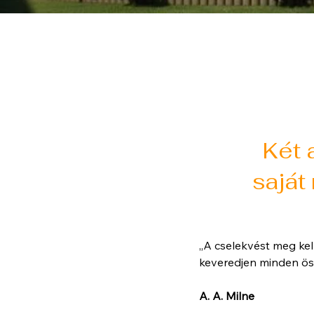
Két 
saját
„A cselekvést meg kel
kevere
A. A. Milne