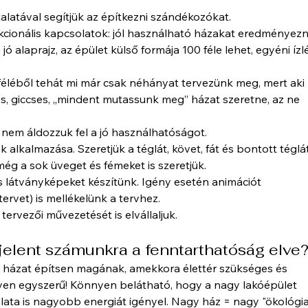
alatával segítjük az építkezni szándékozókat.
unkcionális kapcsolatok: jól használható házakat eredményezn
ó alaprajz, az épület külső formája 100 féle lehet, egyéni ízl
féléből tehát mi már csak néhányat tervezünk meg, mert aki
s, giccses, „mindent mutassunk meg” házat szeretne, az ne
n nem áldozzuk fel a jó használhatóságot.
alkalmazása. Szeretjük a téglát, követ, fát és bontott téglát
g a sok üveget és fémeket is szeretjük.
ikus látványképeket készítünk. Igény esetén animációt
rvet) is mellékelünk a tervhez.
 tervezői művezetését is elvállaljuk.
s jelent számunkra a fenntarthatóság elve
 házat építsen magának, amekkora élettér szükséges és
lyen egyszerű! Könnyen belátható, hogy a nagy lakóépület
lata is nagyobb energiát igényel. Nagy ház = nagy "ökológia