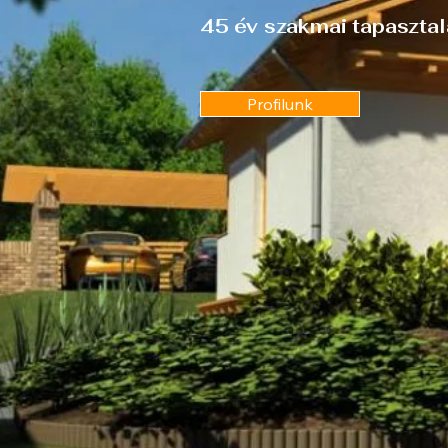
45 év szakmai tapasztal
Profilunk