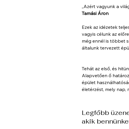
„Azért vagyunk a vil
Tamási Áron
Ezek az idézetek telj
vagyis célunk az előr
még ennél is többet s
általunk tervezett épü
Tehát az első, és hitü
Alapvetően ő határozz
épület használhatóságá
életérzést, mely nap, 
Legfőbb üzene
akik bennünket