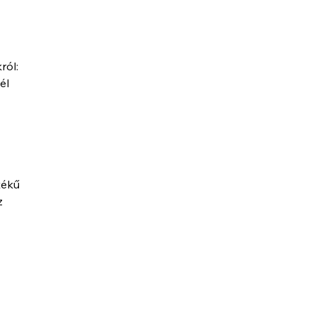
ról:
él
tékű
z