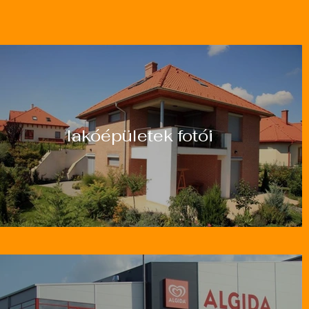
About U
lakóépületek fotói