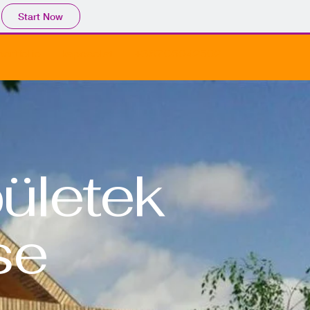
Start Now
portfolio
kapcsolat
+36705042502
pületek
se