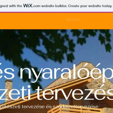
igned with the
.com
website builder. Create your website today.
főoldal
profilunk
és nyaralóé
zeti tervezé
építészeti tervezése és szerkezettervezése