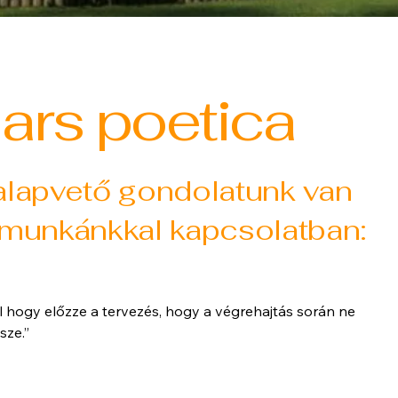
ars poetica
alapvető gondolatunk van
 munkánkkal kapcsolatban:
l hogy előzze a tervezés, hogy a végrehajtás során ne
djen minden össze.