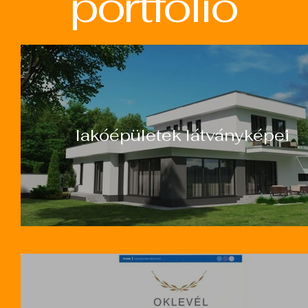
portfolio
s
lakóépületek látványképei